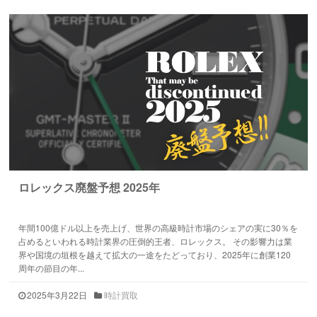
ロレックス廃盤予想 2025年
年間100億ドル以上を売上げ、世界の高級時計市場のシェアの実に30％を
占めるといわれる時計業界の圧倒的王者、ロレックス。 その影響力は業
界や国境の垣根を越えて拡大の一途をたどっており、2025年に創業120
周年の節目の年...
2025年3月22日
時計買取