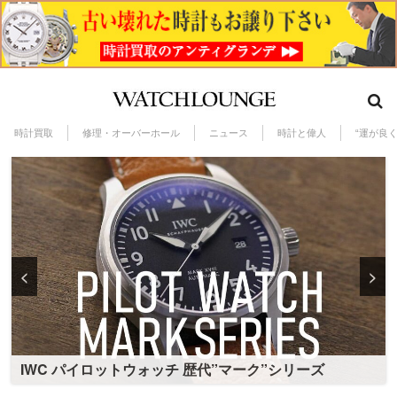
時計買取
修理・オーバーホール
ニュース
時計と偉人
“運が良
<
>
パテック・フィリップ キュビタス
オメガ スピードマスター プロフェッショナル
IWC パイロットウォッチ 歴代”マーク”シリーズ