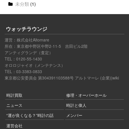
未分類
(1)
ウォッチラウンジ
運営：
株式会社Altomare
所在：東京都中野区中野2-11-5 吉田ビル2階
アンティグランデ（査定）
TEL：0120-55-1430
オロロジャイオ（メンテナンス）
TEL：03-3383-0833
東京都公安委員会 第304391103588号
アルトマーレ (企業)|wiki
時計買取
修理・オーバーホール
ニュース
時計と偉人
“運が良くなる？”時計の話
メンバー
運営会社