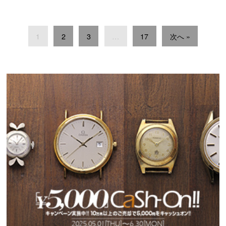
1
2
3
…
17
次へ »