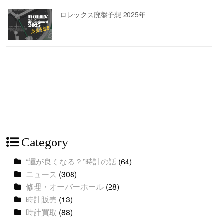
ロレックス廃盤予想 2025年
Category
“運が良くなる？”時計の話
(64)
ニュース
(308)
修理・オーバーホール
(28)
時計販売
(13)
時計買取
(88)