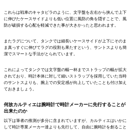
これらは戦車のキャタピラのように、文字盤を左右から挟んで上下
に伸びたケースサイドよりも低い位置に風防の角を隠すことで、風
防が破損する心配を軽減できた事が大きかったと思われます。
またラグについて、タンクでは細長いケースサイドが上下にそのま
ま真っすぐに伸びてラグの役割も果たすという、サントスよりも簡
潔でスマートな手法がとられています。
これによってタンクでは文字盤の幅一杯までストラップの幅が拡大
されており、時計本体に対して細いストラップを採用していた当時
のサントスよりも、腕上での安定感が向上していたことも付け加え
ておきましょう。
何故カルティエは腕時計で時計メーカーに先行することが
出来たのか
以下は筆者の推測が多分に含まれていますが、カルティエはいかに
して時計専業メーカー達よりも先行して、自由に腕時計を創ること