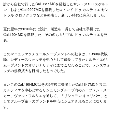
計から自社で行ったCal.9611MCを搭載したサントス100 スケルト
ン、およびCal.9907MCを搭載したロトンド ドゥ カルティエ セン
トラル クロノグラフなどを発表し、新しい時代に突入しました。
更に翌年の2010年には設計、製造を一貫して自社で手掛けた
Cal.1904MCを搭載した、その名もカリブル ドゥ カルティエを発
表。
このマニュファクチュールムーブメントへの動きは、1980年代以
降、レディースウォッチを中心として成長してきたカルティエが、
ムーブメントのオリジナリティにまでこだわることで、メンズウォ
ッチの規模拡大を目指したものでした。
またこのCal.1904MCはその5年後に登場したCal.1847MCと共に、
カルティエを中心とするリシュモングループ内のムーブメントメー
カー、ヴァル・フルリエを通じて、「リシュモン キャリバー」と
してグループ傘下のブランドを中心にシェアされることになりま
す。