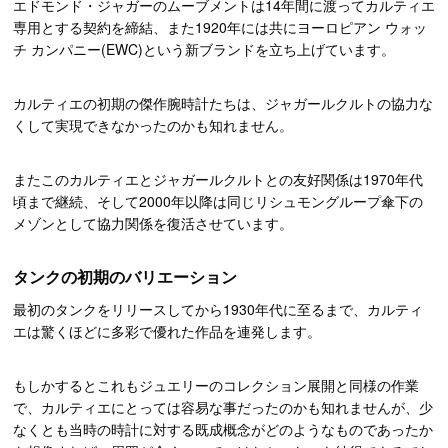
エドモンド・ジャガーのムーブメントは14年間に渡ってカルティエ
専用とする契約を締結、また1920年には共にヨーロピアン ウォッ
チ カンパニー(EWC)という新ブランドを立ち上げています。
カルティエの初期の傑作腕時計たちは、ジャガールクルトの協力な
くして実現できなかったのかも知れません。
またこのカルティエとジャガールクルトとの友好関係は1970年代
頃まで継続、そして2000年以降は同じリシュモングループ傘下の
メゾンとして協力関係を復活させています。
タンクの初期のバリエーション
最初のタンクをリリースしてから1930年代に至るまで、カルティ
エは驚くほどに多彩で優れた作品を連発します。
もしかするとこれもジュエリーのコレクション展開と同様の作業
で、カルティエにとっては容易な事だったのかも知れませんが、少
なくとも当時の時計に対する既成概念がどのようなものであったか