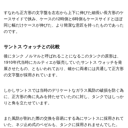
すなわち正方形の文字盤を左右から上下に伸びた細長い長方形のケ
ースサイドで挟み、ケースの12時側と6時側もケースサイドとほぼ
同じ幅だけケースが伸びた、より簡潔な意匠を持ったものであった
のです。
サントス ウォッチとの比較
後にタンク ノルマルと呼ばれることになるこのタンクの原形は、
1910年代当時にカルティエが販売していたサントス ウォッチを発
展させたもの、ともいわれており、確かに両者には共通して正方形
の文字盤が採用されています。
しかしサントスでは当時のデリケートなガラス風防の破損を防ぐ為
に、正方形の角に丸みを持たせていたのに対し、タンクではしっか
りと角を立たせています。
また風防が割れた際の交換を容易にする為にサントスに採用されて
いた、ネジ止め式のベゼルも、タンクに採用されませんでした。