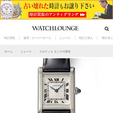
時計買取
修理・オーバーホール
ニュース
時計と偉人
“運が良
ホーム
ニュース
カルティエ タンクの歴史