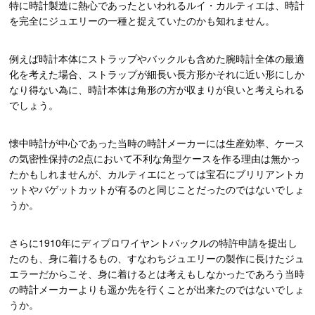
特に時計製造に熱心であったといわれるルイ・カルティエは、時計
を完全にジュエリーの一種と捉えていたのかも知れません。
例えば時計本体にストラップやバックルも含めた腕時計全体の最適
化を考えた場合、ストラップが細長い長方形かそれに近い形にしか
なり得ない為に、時計本体は角形の方が収まりが良いと考えられる
でしょう。
懐中時計が中心であった当時の時計メーカーには生産効率、ケース
の気密性保持の2点において不利な角型ケースを作る理由は無かっ
たかもしれませんが、カルティエにとっては宝石にブリリアントカ
ットやバゲットカットが有るのと同じことだったのではないでしょ
うか。
さらに1910年にディプロワイヤントバックルの特許申請を提出し
たのも、身に着けるもの、すなわちジュエリーの製作に長けたジュ
エラーだからこそ、身に着けるとは考えもしなかったであろう当時
の時計メーカーよりも遥か先を行くことが出来たのではないでしょ
うか。