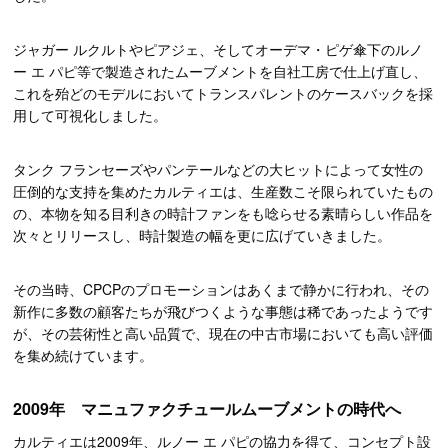
ジャガー ルクルトやピアジェ、そしてオーデマ・ピゲ傘下のルノ
ー エ パピ等で製造されたムーブメントを自社工房で仕上げ直し、
これを殆どのモデルにおいてトランスパレントのケースバックを採
用して可視化しました。
タンク フランセーズやパンテールなどの大ヒットによって女性の
圧倒的な支持を集めたカルティエは、生産数こそ限られていたもの
の、本物を知る目利きの時計ファンをも唸らせる素晴らしい作品を
次々とリリースし、時計製造の幅を更に広げていきました。
その当時、CPCPのプロモーションはあくまで静かに行われ、その
新作に多数の顧客たちが飛びつくような事態は稀であったようです
が、その芸術性と高い品質で、現在の中古市場においても高い評価
を集め続けています。
2009年 マニュファクチュールムーブメントの時代へ
カルティエは2009年、ルノー エ パピの協力を得て、コンセプト設