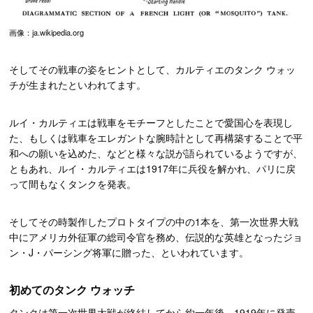
画像：ja.wikipedia.org
そしてその戦車の姿をヒントとして、カルティエのタンク ウォッ
チが生まれたといわれてます。
ルイ・カルティエは戦車をモチーフとしたことで愛国心を表現し
た、もしくは戦車をエレガントな腕時計として再構築することで平
和への願いを込めた、などと様々な説が語られているようですが、
ともあれ、ルイ・カルティエは1917年に兵役を解かれ、パリに戻
って間もなくタンクを発表。
そしてその時製作したプロトタイプの中の1本を、第一次世界大戦
中にアメリカ外征軍の総司令官を務め、伝説的な英雄となったジョ
ン・J・パーシング将軍に贈った、といわれています。
初めてのタンク ウォッチ
タンクは第一次世界大戦が終結してから約一年後、1919年に発売