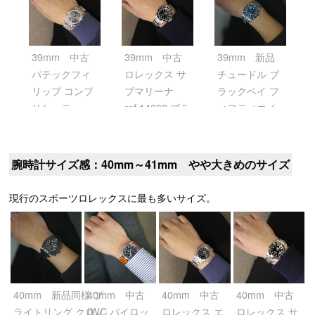
001 ブラッ
ク・エンボス
39mm 中古
39mm 中古
39mm 新品
パテックフィ
ロレックス サ
チュードル ブ
リップ コンプ
ブマリーナ
ラックベイ フ
リケーテッ
ref.14060 ブラ
ィフティエイ
ド ウォッチ
ック
ト ref.79030B
アニュアルカ
ブルー
レンダー
腕時計サイズ感：40mm～41mm やや大きめのサイズ
ref.5146/1G-
010 グレー
現行のスポーツロレックスに最も多いサイズ。
40mm 新品同様 ブ
40mm 中古
40mm 中古
40mm 中古
ライトリング クロノ
IWC パイロッ
ロレックス エ
ロレックス サ