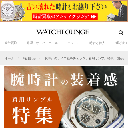
時計買取
修理・オーバーホール
ニュース
時計と偉人
“運が良
ホーム
時計販売
腕時計のサイズ感をチェック。着用サンプル特集 (販売サ