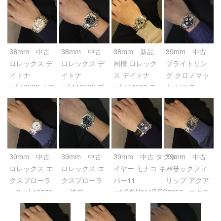
38mm 中古
38mm 中古
38mm 新品
39mm 中古
ロレックス デ
ロレックス デ
同様 ロレック
ブライトリン
イトナ
イトナ
ス デイトナ
グ クロノマッ
ref.16523 ホワ
ref.116520 ブ
ref.116509 ス
ト ビコロ
イト
ラック
チール
ref.B13050.1
ブルー
39mm 中古
39mm 中古
39mm 中古 タグホ
39mm 中古
ロレックス エ
ロレックス エ
イヤー モナコ キャリ
パテックフィ
クスプローラ
クスプローラ
バー11
リップ アクア
ー2 ref.16570
ー 後期
ref.CAW211P.FC6356
ノート エクス
ホワイト
ref.214270 ブ
ブルー
トララージ
ラック
ref.5167/1A-