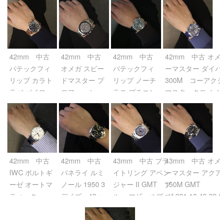
42mm 中古
42mm 中古
42mm 中古
42mm 中古 オメ
パテックフィ
オメガ スピー
パテックフィ
ーマスター ダイ
リップ カラト
ドマスター プ
リップ ノーチ
300M コーアク
ラバ パイロッ
ロフェッショ
ラス プチコン
マスタークロノメ
ト トラベルタ
ナル マーク2
プリケーショ
ー ウェーブダイ
イム
アポロ11号 35
ン ref.5712G-
ref.210.32.42.20
ref.5524G-001
周年 日本限定
001 グレー
グレー
ネイビー
2004本
ref.3570.4 グ
42mm 中古
42mm 中古
43mm 中古 ブラ
43mm 中古 オメ
レー
IWC ポルトギ
パネライ ルミ
イトリング アベン
ーマスター アク
ーゼ オートマ
ノール 1950 3
ジャー II GMT ブ
150M GMT
ティック
デイズ 42ｍ
ルー マザーオブパ
ref.231.13.43.22
ref.IW500705
ｍ
ール
ブラック
シルバー
ref.PAM00392
ref.A3239011/C930