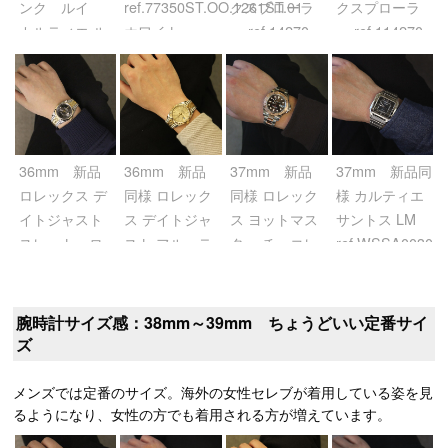
ンク ルイ
ref.77350ST.OO.1261ST.01
クスプローラ
クスプローラ
カルティエ ル
ホワイト
ー ref.14270
ー ref.114270
イ カルティエ
ブラック
ブラック
サファイア ス
ケルトン
ref.W5310012
スケルトン
36mm 新品
36mm 新品
37mm 新品
37mm 新品同
ロレックス デ
同様 ロレック
同様 ロレック
様 カルティエ
イトジャスト
ス デイトジャ
ス ヨットマス
サントス LM
スレート ロ
スト フルーテ
ター チョコレ
ref.WSSA0030
ーマ
ッド/ジュビリ
ート
ブルー
ref.126203 グ
ー ref.126233
ref.268621 ブ
レー/ローマン
シャンパン/パ
ラウン
腕時計サイズ感：38mm～39mm ちょうどいい定番サイ
ーム
ズ
メンズでは定番のサイズ。海外の女性セレブが着用している姿を見
るようになり、女性の方でも着用される方が増えています。