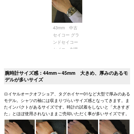
ブラック
ブルー/シェル
43mm 中古
セイコー グラ
ンドセイコー
セイコー創業
140周年記念
限定モデルス
プリングドラ
腕時計サイズ感：44mm～45mm 大きめ、厚みのあるモ
イブクロノグ
デルが多いサイズ
ラフGMT
ref.SBGC240
ロイヤルオークオフショア、タグホイヤー01など大型で厚みのある
/ 9R86-0AM0
モデル。シャツの袖には収まりづらいサイズ感となってきます。ま
ブラック
たインパクトがあるサイズです。時計の試着をしないと「大きすぎ
た」とほぼ使用されないままご売却いただく事が多いサイズです。