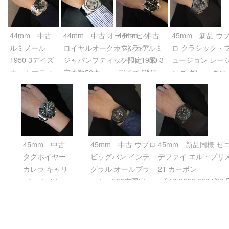
44mm 中古
44mm 中古 オーデマピゲ
44mm 中古
45mm 新品 ウ
ルミノール
ロイヤルオークオフショア
パネライ ルミ
ロ クラシック・
1950 3デイズ
ジャパンブティック限定 限
ノール 1950 3
ュージョン レー
オートマティ
定本数50本
デイズ GMT
ング グレー クロ
ック アッチャ
ref.26417BC.OO.A002CR.01
パワーリザー
グラフ チタニウ
イオ
グレー
ブ
ref.521.NX.7071
ref.PAM00723
ref.PAM00321
グレー
ブラック
ブラック
45mm 中古
45mm 中古 ウブロ
45mm 新品同様 ゼ
タグホイヤー
ビッグバン インテ
デファイ エル・プリ
カレラ キャリ
グラル オールブラ
21 カーボン
バー ホイヤー
ック 500本限定
ref.10.9000.9004/96
01 クロノグラ
ref.451.CX.1140.CX
スケルトン
フ
グレー/スケルトン
ref.CAR2A1W