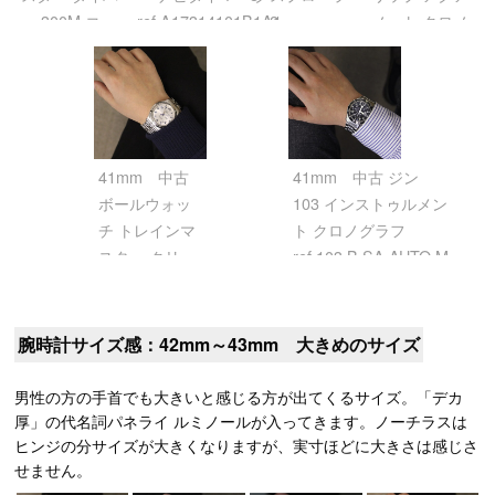
ー 300M コー
ref.A17314101B1A1
ー2
ノート クロノ
アクシャル ク
/ A17314 ブラック
ref.226570 ブ
グラフ 5968A-
ロノメーター
ラック
001 ブラウン
ref.2220.8 ブ
ルー
41mm 中古
41mm 中古 ジン
ボールウォッ
103 インストゥルメン
チ トレインマ
ト クロノグラフ
スター クリー
ref.103.B.SA.AUTO.M
ブランド エク
ブラック
スプレス
ref.NM1058D-
腕時計サイズ感：42mm～43mm 大きめのサイズ
SCJ-SL シル
バー
男性の方の手首でも大きいと感じる方が出てくるサイズ。「デカ
厚」の代名詞パネライ ルミノールが入ってきます。ノーチラスは
ヒンジの分サイズが大きくなりますが、実寸ほどに大きさは感じさ
せません。