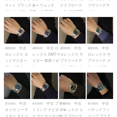
マット ブラックカー
ト・ウォッチ
クスプローラ
ブマリーナデ
ボン レイヴン 日本
マーク XVIII
ー2 ref.16570
イト
300本限定
ref.IW327011
ブラック
ref.126613LN
ref.MB0141B8/BD57
ブラック
ブラック
カーボン
40mm 中古
40mm 中古 ロ
40mm 中古
40mm 中古
ロレックス ヨ
レックス GMTマ
ロレックス サ
ロレックス サ
ットマスター
スター 青黒ベゼ
ブマリーナデ
ブマリーナ グ
ロレジウム
ル
イト グリーン
リーンサブ
ref.126622 ブ
ref.116710BLNR
サブ
ref.116610LV
ルー
ブラック
ref.16610LV
グリーン
ブラック
41mm 中古
41mm 中古 ブライ
41mm 中古
41mm 中古
オメガ シーマ
トリング ナビタイマ
ロレックス エ
パテックフィ
スター ダイバ
ー ナビタイマー8
クスプローラ
リップ アクア