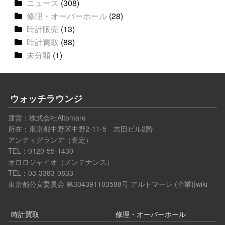
ニュース
(308)
修理・オーバーホール
(28)
時計販売
(13)
時計買取
(88)
未分類
(1)
ウォッチラウンジ
運営：
株式会社Altomare
所在：東京都中野区中野2-11-5 吉田ビル2階
アンティグランデ（査定）
TEL：0120-55-1430
オロロジャイオ（メンテナンス）
TEL：03-3383-0833
東京都公安委員会 第304391103588号
アルトマーレ (企業)|wiki
時計買取
修理・オーバーホール