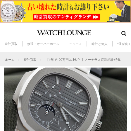
時計買取
修理・オーバーホール
ニュース
時計と偉人
“運が良
ホーム
時計買取
【1年で100万円以上UP!!】ノーチラス買取相場 特集!