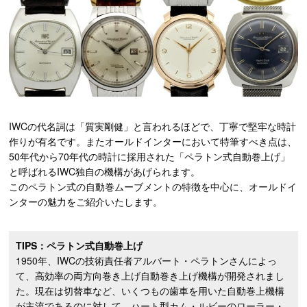
IWCの代名詞は「質実剛健」と言われるほどで、丁寧で堅牢な時計
作りが有名です。またオールドインターにおいて特筆すべき点は、
50年代から70年代の時計に採用された「ペラトン式自動巻上げ」
と呼ばれるIWC独自の機構があげられます。
このペラトン式の自動巻ムーブメントの特徴を中心に、オールドイ
ンターの魅力をご紹介いたします。
TIPS：ペラトン式自動巻上げ
1950年、IWCの技術責任者アルバート・ペラトンさんによっ
て、高効率の両方向巻き上げ自動巻き上げ機構が開発されまし
た。現在は切替車など、いくつもの歯車を用いた自動巻上機構
が主流であるのに対して、ハート型カム・ルビーのローラー・