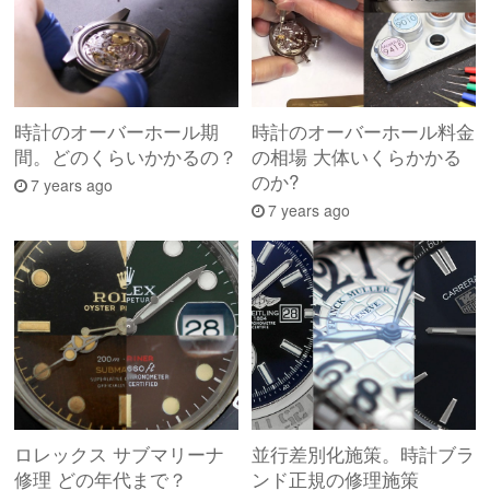
時計のオーバーホール期
時計のオーバーホール料金
間。どのくらいかかるの？
の相場 大体いくらかかる
のか?
7 years ago
7 years ago
ロレックス サブマリーナ
並行差別化施策。時計ブラ
修理 どの年代まで？
ンド正規の修理施策