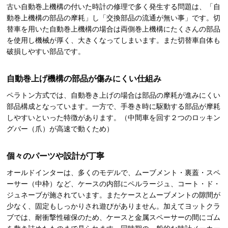
古い自動巻上機構の付いた時計の修理で多く発生する問題は、「自
動巻上機構の部品の摩耗」し「交換部品の流通が無い事」です。切
替車を用いた自動巻上機構の場合は両側巻上機構にたくさんの部品
を使用し機械が厚く、大きくなってしまいます。また切替車自体も
破損しやすい部品です。
自動巻上げ機構の部品が傷みにくい仕組み
ペラトン方式では、自動巻き上げの場合は部品の摩耗が進みにくい
部品構成となっています。一方で、手巻き時に駆動する部品が摩耗
しやすいといった特徴があります。（中間車を回す２つのロッキン
グバー（爪）が高速で動くため）
個々のパーツや設計が丁寧
オールドインターは、多くのモデルで、ムーブメント・裏蓋・スペ
ーサー（中枠）など、ケースの内部にペルラージュ、コート・ド・
ジュネーブが施されています。またケースとムーブメントの隙間が
少なく、固定もしっかりされ遊びがありません。加えてヨットクラ
ブでは、耐衝撃性確保のため、ケースと金属スペーサーの間にゴム
を敷き詰めたものまで見られます。同時期の一般的な時計メーカー