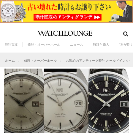
時計買取
修理・オーバーホール
ニュース
時計と偉人
“運が良
ホーム
修理・オーバーホール
お勧めのアンティーク時計 オールドインター(I