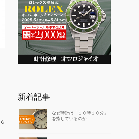
新着記事
なぜ時計は「１０時１０分」
を指しているのか
知ら