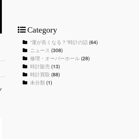
Category
“運が良くなる？”時計の話
(64)
。
ニュース
(308)
修理・オーバーホール
(28)
時計販売
(13)
時計買取
(88)
未分類
(1)
ブ