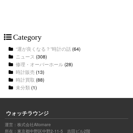
Category
“運が良くなる？”時計の話
(64)
ニュース
(308)
修理・オーバーホール
(28)
時計販売
(13)
時計買取
(88)
未分類
(1)
ウォッチラウンジ
運営：
株式会社Altomare
所在：東京都中野区中野2-11-5 吉田ビル2階