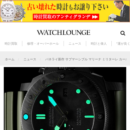
時計買取
修理・オーバーホール
ニュース
時計と偉人
“運が良
ホーム
ニュース
パネライ新作 サブマーシブル マリーナ ミリターレ カーボ