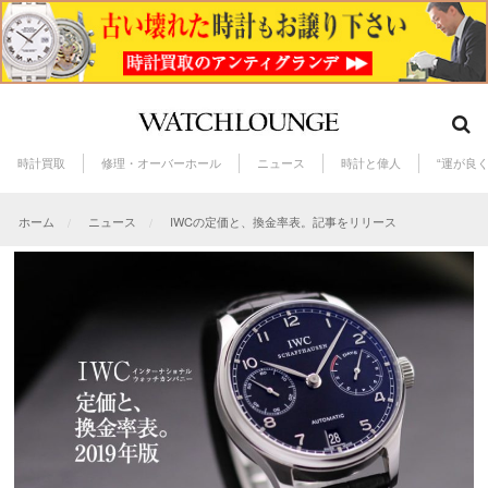
時計買取
修理・オーバーホール
ニュース
時計と偉人
“運が良
ホーム
ニュース
IWCの定価と、換金率表。記事をリリース