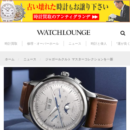
時計買取
修理・オーバーホール
ニュース
時計と偉人
“運が良
ホーム
ニュース
ジャガールクルト マスターコレクションを一新