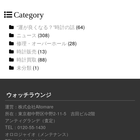
Category
“運が良くなる？”時計の話
(64)
ニュース
(308)
修理・オーバーホール
(28)
時計販売
(13)
時計買取
(88)
未分類
(1)
ウォッチラウンジ
運営：
株式会社Altomare
所在：東京都中野区中野2-11-5 吉田ビル2階
アンティグランデ（査定）
TEL：0120-55-1430
オロロジャイオ（メンテナンス）