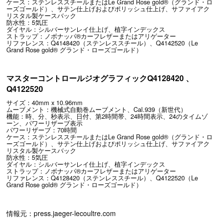
ケース：ステンレススチールまたはLe Grand Rose gold®（グランド・ロ
ーズゴールド）、サテン仕上げおよびポリッシュ仕上げ、サファイアク
リスタル製ケースバック
防水性：5気圧
ダイヤル：シルバーサンレイ仕上げ、植字インデックス
ストラップ：ノボナッパ®カーフレザーまたはアリゲーター
リファレンス：Q4148420（ステンレススチール）、Q4142520（Le
Grand Rose gold® グランド・ローズゴールド）
マスターコントロールジオグラフィックQ4128420 、
Q4122520
サイズ：40mm x 10.96mm
ムーブメント：機械式自動巻ムーブメント、Cal.939（新世代）
機能：時、分、秒表示、日付、第2時間帯、24時間表示、24のタイムゾ
ーン、パワーリザーブ表示
パワーリザーブ：70時間
ケース：ステンレススチールまたはLe Grand Rose gold®（グランド・ロ
ーズゴールド）、サテン仕上げおよびポリッシュ仕上げ、サファイアク
リスタル製ケースバック
防水性：5気圧
ダイヤル：シルバーサンレイ仕上げ、植字インデックス
ストラップ：ノボナッパ®カーフレザーまたはアリゲーター
リファレンス：Q4128420（ステンレススチール）、Q4122520（Le
Grand Rose gold® グランド・ローズゴールド）
情報元：press.jaeger-lecoultre.com