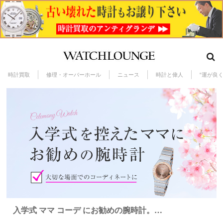
時計買取
修理・オーバーホール
ニュース
時計と偉人
“運が良
入学式 ママ コーデ にお勧めの腕時計。…