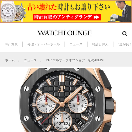
時計買取
修理・オーバーホール
ニュース
時計と偉人
“運が良
ホーム
ニュース
ロイヤルオークオフショア 初の43MM