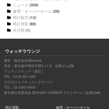
ニュース
(308)
修理・オーバーホール
(28)
時計販売
(13)
時計買取
(88)
未分類
(1)
ウォッチラウンジ
運営：
株式会社Altomare
所在：東京都中野区中野2-11-5 吉田ビル2階
アンティグランデ（査定）
TEL：0120-55-1430
オロロジャイオ（メンテナンス）
TEL：03-3383-0833
東京都公安委員会 第304391103588号
アルトマーレ (企業)|wiki
時計買取
修理・オーバーホール