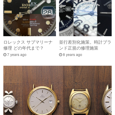
ロレックス サブマリーナ
並行差別化施策。時計ブラ
修理 どの年代まで？
ンド正規の修理施策
7 years ago
8 years ago