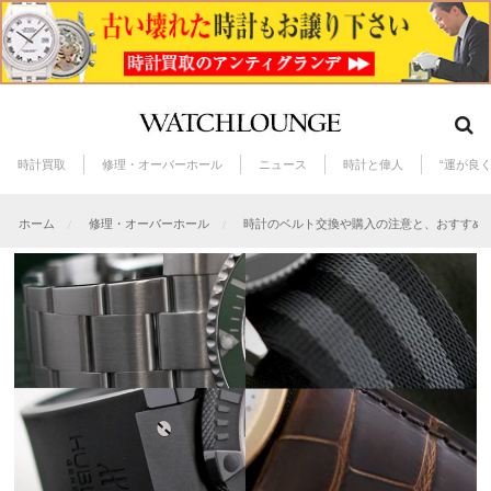
時計買取
修理・オーバーホール
ニュース
時計と偉人
“運が良
ホーム
修理・オーバーホール
時計のベルト交換や購入の注意と、おすすめ