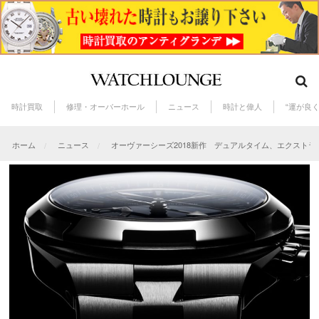
時計買取
修理・オーバーホール
ニュース
時計と偉人
“運が良
ホーム
ニュース
オーヴァーシーズ2018新作 デュアルタイム、エクスト