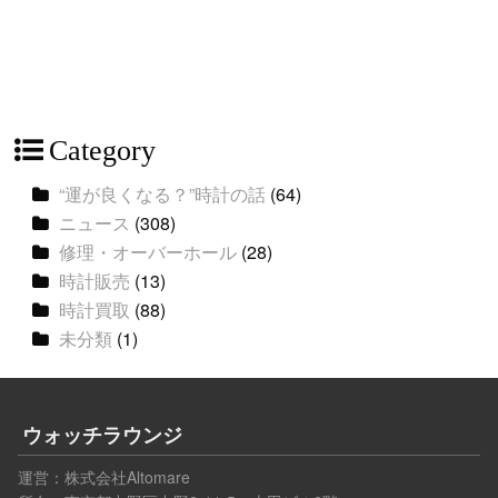
Category
“運が良くなる？”時計の話
(64)
ニュース
(308)
修理・オーバーホール
(28)
時計販売
(13)
時計買取
(88)
未分類
(1)
ウォッチラウンジ
運営：
株式会社Altomare