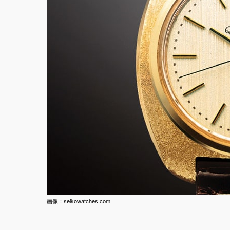
画像：seikowatches.com