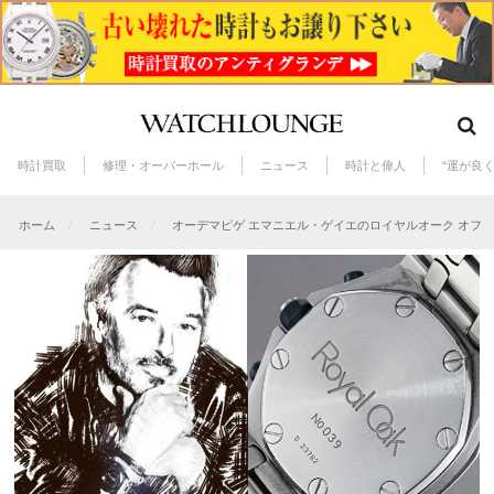
時計買取
修理・オーバーホール
ニュース
時計と偉人
“運が良
ホーム
ニュース
オーデマピゲ エマニエル・ゲイエのロイヤルオーク オフシ