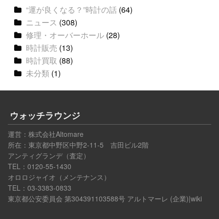
“運が良くなる？”時計の話
(64)
ニュース
(308)
修理・オーバーホール
(28)
時計販売
(13)
時計買取
(88)
未分類
(1)
ウォッチラウンジ
運営：
株式会社Altomare
所在：東京都中野区中野2-11-5 吉田ビル2階
アンティグランデ（査定）
TEL：0120-55-1430
オロロジャイオ（メンテナンス）
TEL：03-3383-0833
東京都公安委員会 第304391103588号
アルトマーレ (企業)|wiki