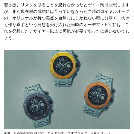
若さ故、リスクを取ることを恐れなかったとゲイエ氏は回想します
が、まだ現在程の成功には至っていなかった当時のロイヤルオーク
の、オリジナルが持つ美点を台無しにしかねない程に分厚く、大き
く作り直すという発想を受け入れた当時のオーデマ・ピゲには、こ
れを発想したデザイナー以上に勇気が必要であったに違いないでし
ょう。
画像：audemarspiguet.com ロイヤルオークオフショア 広告イメージ