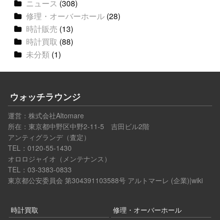
ニュース
(308)
修理・オーバーホール
(28)
時計販売
(13)
時計買取
(88)
未分類
(1)
ウォッチラウンジ
運営：
株式会社Altomare
所在：東京都中野区中野2-11-5 吉田ビル2階
アンティグランデ（査定）
TEL：0120-55-1430
オロロジャイオ（メンテナンス）
TEL：03-3383-0833
東京都公安委員会 第304391103588号
アルトマーレ (企業)|wiki
時計買取
修理・オーバーホール