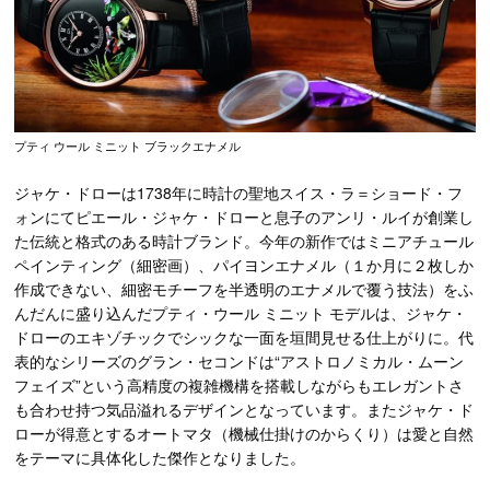
プティ ウール ミニット ブラックエナメル
ジャケ・ドローは1738年に時計の聖地スイス・ラ＝ショード・フ
ォンにてピエール・ジャケ・ドローと息子のアンリ・ルイが創業し
た伝統と格式のある時計ブランド。今年の新作ではミニアチュール
ペインティング（細密画）、パイヨンエナメル（１か月に２枚しか
作成できない、細密モチーフを半透明のエナメルで覆う技法）をふ
んだんに盛り込んだプティ・ウール ミニット モデルは、ジャケ・
ドローのエキゾチックでシックな一面を垣間見せる仕上がりに。代
表的なシリーズのグラン・セコンドは“アストロノミカル・ムーン
フェイズ”という高精度の複雑機構を搭載しながらもエレガントさ
も合わせ持つ気品溢れるデザインとなっています。またジャケ・ド
ローが得意とするオートマタ（機械仕掛けのからくり）は愛と自然
をテーマに具体化した傑作となりました。