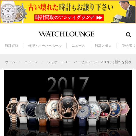
時計買取
修理・オーバーホール
ニュース
時計と偉人
“運が良
ホーム
ニュース
ジャケ・ドロー バーゼルワールド2017にて新作を発表