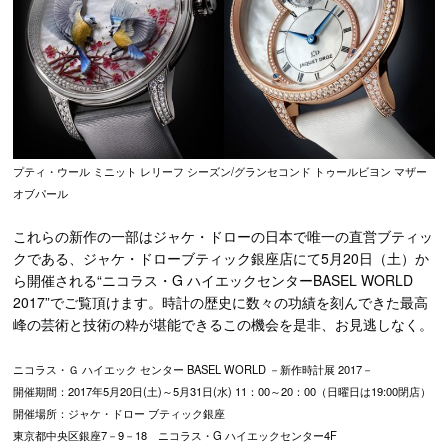
プティ・ウール ミニット レリーフ シーズン/グランセコンド トゥールビヨン マザー
オブパール
これらの新作の一部はジャケ・ドローの日本で唯一の直営ブティッ
クである、ジャケ・ドローブティック銀座店にて5月20日（土）か
ら開催される“ニコラス・G ハイエックセンターBASEL WORLD
2017”でご覧頂けます。時計の歴史に数々の功績を刻んできた最高
峰の芸術と技術の粋が堪能できるこの機会を是非、お見逃しなく。
ニコラス・Ｇ ハイエック センター BASEL WORLD －新作時計展 2017－
開催期間：2017年5月20日(土)～5月31日(水) 11：00～20：00（日曜日は19:00閉店）
開催場所：ジャケ・ドロー ブティック銀座
東京都中央区銀座7－9－18 ニコラス・G ハイエックセンター4F