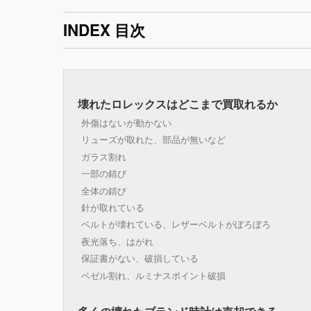
INDEX 目次
壊れたロレックスはどこまで買取れるか
外傷はないが動かない
リューズが取れた、部品が無いなど
ガラス割れ
一部の錆び
全体の錆び
針が取れている
ベルトが壊れている、レザーベルトがぼろぼろ
夜光落ち、はがれ
保証書がない、破損している
ベゼル割れ、ルミナスポイント破損