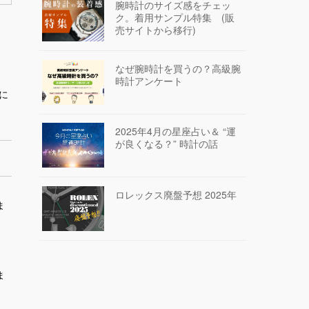
腕時計のサイズ感をチェッ
ク。着用サンプル特集 (販
売サイトから移行)
なぜ腕時計を買うの？高級腕
時計アンケート
に
2025年4月の星座占い＆ “運
が良くなる？” 時計の話
ロレックス廃盤予想 2025年
ま
ま