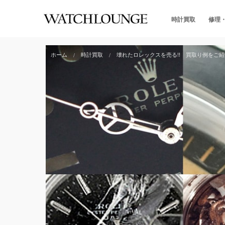
時計買取
修理
ホーム
時計買取
壊れたロレックスを売る!! 買取り例をご