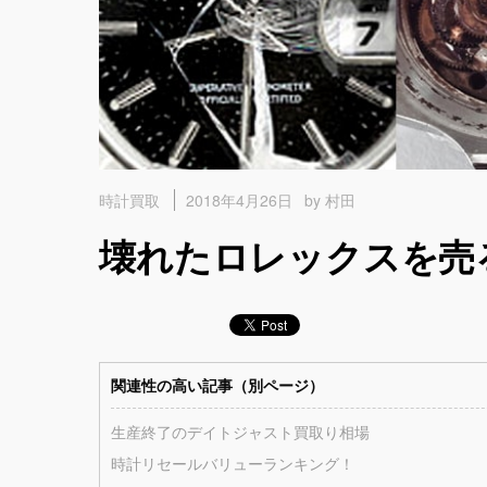
2018年4月26日
by 村田
時計買取
壊れたロレックスを売る
関連性の高い記事（別ページ）
生産終了のデイトジャスト買取り相場
時計リセールバリューランキング！