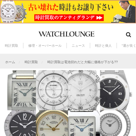
時計買取
修理・オーバーホール
ニュース
時計と偉人
“運が良
ホーム
時計買取
時計買取は電池切れだと大幅に価格が下がる??