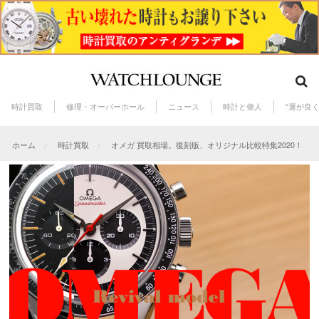
時計買取
修理・オーバーホール
ニュース
時計と偉人
“運が良
ホーム
時計買取
オメガ 買取相場。復刻版、オリジナル比較特集2020！