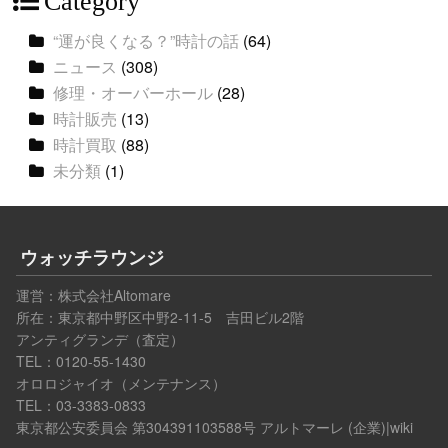
Category
“運が良くなる？”時計の話
(64)
ニュース
(308)
修理・オーバーホール
(28)
時計販売
(13)
時計買取
(88)
未分類
(1)
ウォッチラウンジ
運営：
株式会社Altomare
所在：東京都中野区中野2-11-5 吉田ビル2階
アンティグランデ（査定）
TEL：0120-55-1430
オロロジャイオ（メンテナンス）
TEL：03-3383-0833
東京都公安委員会 第304391103588号
アルトマーレ (企業)|wiki