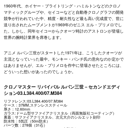
1960年代、ホイヤー・ブライトリング・ハミルトンなどのクロノ
マティックグループや、セイコーなどと自動巻クロノグラフの開発
競争が行われていた中、精度・耐久性など最も高い完成度で、世に
送り出されたムーブメントが1969年のゼニス エル・プリメロでし
た。しかし、同年セイコーからクオーツ時計のアストロンが登場し
世界の腕時計業界を席巻します。
アニメ ルパン三世がスタートした1971年は、こうしたクオーツが
主流となっていった最中。モンキー・パンチ氏の意向なのか定かで
はありませんが、エル・プリメロを作中に登場させたところには、
どういった想いがあったのでしょうか。
クロノマスター リバイバル ルパン三世－セカンドエディ
ション03.L384.400/07.M384
リファレンス:03.L384.400/07.M384
ケース：37MM,ステンレススティール
厚さ：12.60mm
ガラス:ドーム型サファイアクリスタル（両面無販社コーティング）
裏蓋：サファイアクリスタル、次元大介のシルエット刻印
防水性：5気圧（50m防水）
パーツ数：278個（31石）