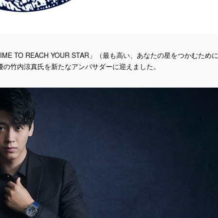
E TO REACH YOUR STAR」（最も高い、あなたの星をつかむため
優の竹内涼真氏を新たなアンバサダーに迎えました。