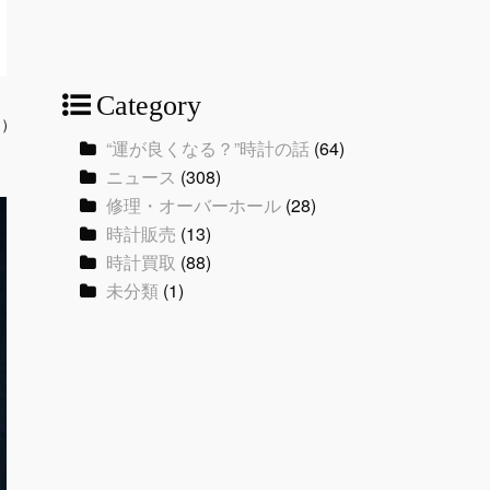
Category
に）
“運が良くなる？”時計の話
(64)
ニュース
(308)
修理・オーバーホール
(28)
時計販売
(13)
時計買取
(88)
未分類
(1)