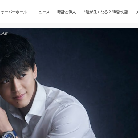
・オーバーホール
ニュース
時計と偉人
“運が良くなる？”時計の話
に就任