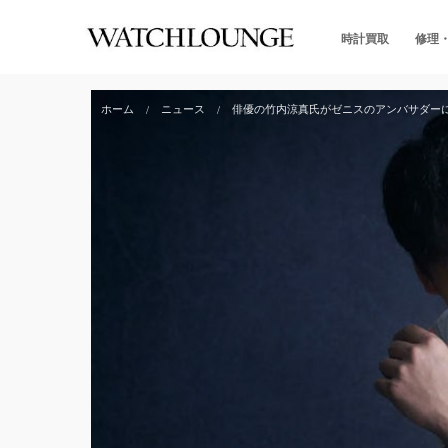
時計買取
修理
ホーム
ニュース
俳優の竹内涼真氏がゼニスのアンバサダー