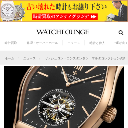
時計買取
修理・オーバーホール
ニュース
時計と偉人
“運が良
ホーム
ニュース
ヴァシュロン・コンスタンタン マルタコレクションの新