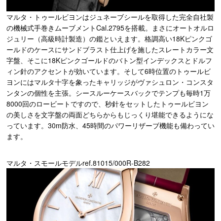
マルタ・トゥールビヨンはジュネーブシールを取得した完全自社製
の機械式手巻きムーブメントCal.2795を搭載。まさにオートオルロ
ジュリー（高級時計製造）の鑑といえます。格調高い18Kピンクゴ
ールドのケースにサンドブラスト仕上げを施したスレートカラー文
字盤、そこに18Kピンクゴールドのバトン型インデックスとドルフ
ィン針のアクセントが効いています。そして6時位置のトゥールビ
ヨンにはマルタ十字を象ったキャリッジがヴァシュロン・コンスタ
ンタンの個性を主張。シースルーケースバックでテンプも毎時1万
8000回のロービートですので、秒針をセットしたトゥールビヨン
の美しさを文字盤の両面どちらからもじっくり堪能できるようにな
っています。30m防水、45時間のパワーリザーブ機能も備わってい
ます。
マルタ・スモールモデルref.81015/000R-B282