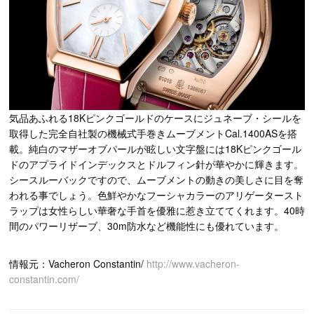
気品あふれる18Kピンクゴールドのケースにジュネーブ・シールを
取得した完全自社製の機械式手巻きムーブメントCal.1400ASを搭
載。純白のマザーオブパールが眩しい文字盤には18Kピンクゴール
ドのアプライドインデックスとドルフィン針が華やかに輝きます。
シースルーバックですので、ムーブメントの動きの美しさに目を奪
われる事でしょう。色鮮やかなフーシャカラーのアリゲータースト
ラップは女性らしい華奢な手首を優雅に惹き立ててくれます。40時
間のパワーリザーブ、30m防水など機能性にも優れています。
情報元：Vacheron Constantin/
http://www.vacheron-
constantin.com/