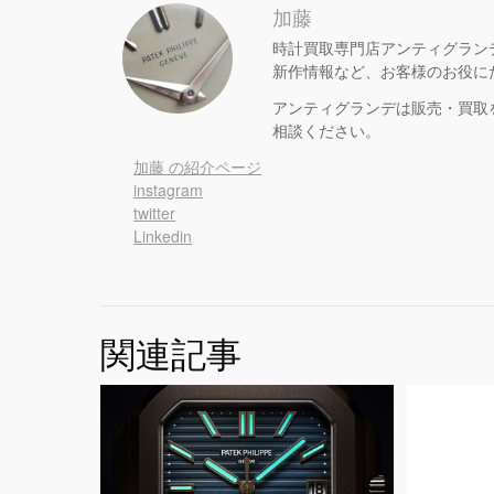
加藤
時計買取専門店アンティグラン
新作情報など、お客様のお役に
アンティグランデは販売・買取
相談ください。
加藤 の紹介ページ
instagram
twitter
Linkedin
関連記事