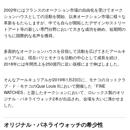
2002年にはフランスのオークション市場の自由化を受けてオーク
ションハウスとしての活動を開始、以来オークション市場に様々な
革新をもたらしますが、中でも自らが開拓したデザインやストリー
トアート等の新しい専門分野において大きな成功を納め、短期間の
うちに国際的な名声を獲得。
多面的なオークションハウスを目指して活動を広げてきたアールキ
ュリアルは、現在パリとモナコを活動の中心として成長を続け、
2018年には年間売上を250億円に近い規模にまで伸ばしました。
そんなアールキュリアルが2019年1月23日に、モナコのヨットクラ
ブ・ド・モナコのQuai Louis IIにおいて開催した「FINE
WATCHES」と題したオークションにおいて、ロレックス製のオリ
ジナル・パネライウォッチ2本が出品され、会場を大いに沸かせま
した。
オリジナル・パネライウォッチの希少性