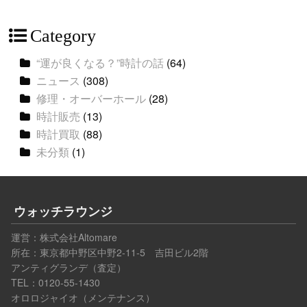
Category
“運が良くなる？”時計の話
(64)
ニュース
(308)
修理・オーバーホール
(28)
時計販売
(13)
時計買取
(88)
未分類
(1)
ウォッチラウンジ
運営：
株式会社Altomare
所在：東京都中野区中野2-11-5 吉田ビル2階
アンティグランデ（査定）
TEL：0120-55-1430
オロロジャイオ（メンテナンス）