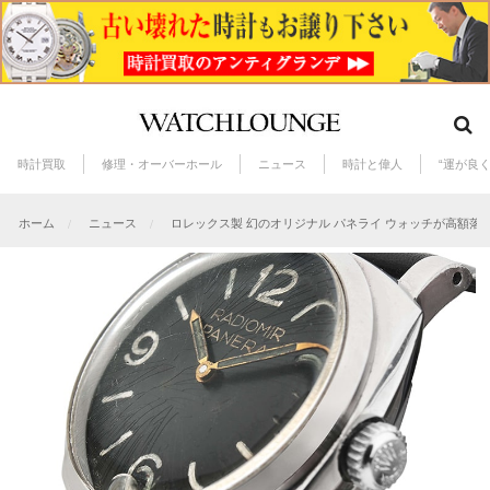
時計買取
修理・オーバーホール
ニュース
時計と偉人
“運が良
ホーム
ニュース
ロレックス製 幻のオリジナル パネライ ウォッチが高額落