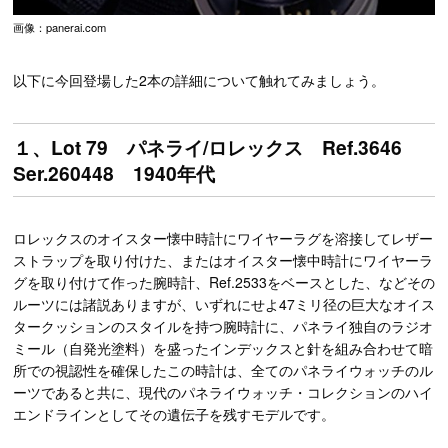
画像：panerai.com
以下に今回登場した2本の詳細について触れてみましょう。
１、Lot 79 パネライ/ロレックス Ref.3646
Ser.260448 1940年代
ロレックスのオイスター懐中時計にワイヤーラグを溶接してレザー
ストラップを取り付けた、またはオイスター懐中時計にワイヤーラ
グを取り付けて作った腕時計、Ref.2533をベースとした、などその
ルーツには諸説ありますが、いずれにせよ47ミリ径の巨大なオイス
タークッションのスタイルを持つ腕時計に、パネライ独自のラジオ
ミール（自発光塗料）を盛ったインデックスと針を組み合わせて暗
所での視認性を確保したこの時計は、全てのパネライウォッチのル
ーツであると共に、現代のパネライウォッチ・コレクションのハイ
エンドラインとしてその遺伝子を残すモデルです。