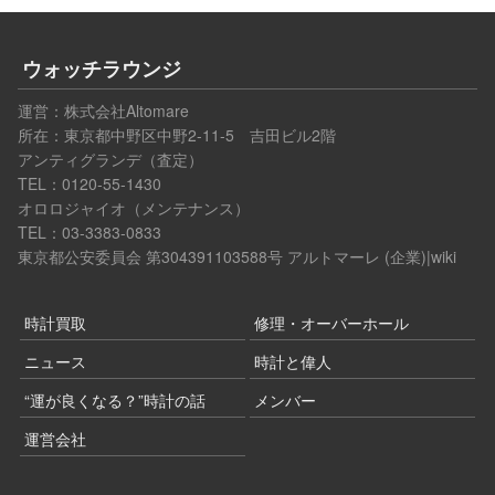
ウォッチラウンジ
運営：
株式会社Altomare
所在：東京都中野区中野2-11-5 吉田ビル2階
アンティグランデ（査定）
TEL：0120-55-1430
オロロジャイオ（メンテナンス）
TEL：03-3383-0833
東京都公安委員会 第304391103588号
アルトマーレ (企業)|wiki
時計買取
修理・オーバーホール
ニュース
時計と偉人
“運が良くなる？”時計の話
メンバー
運営会社