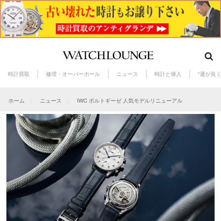
時計買取
修理・オーバーホール
ニュース
時計と偉人
“運が良
ホーム
ニュース
IWC ポルトギーゼ 人気モデルリニューアル