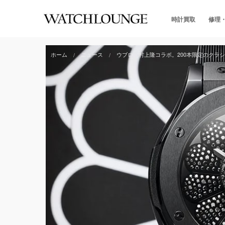
時計買取
修理
ホーム
ニュース
ウブロ、村上隆コラボ。200本限定のクラ