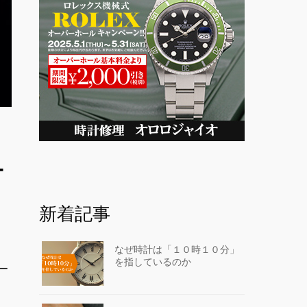
ュ
新着記事
なぜ時計は「１０時１０分」
を指しているのか
ー