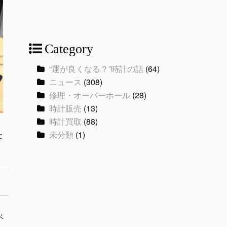
Category
“運が良くなる？”時計の話
(64)
ニュース
(308)
修理・オーバーホール
(28)
時計販売
(13)
時計買取
(88)
未分類
(1)
と
ベ