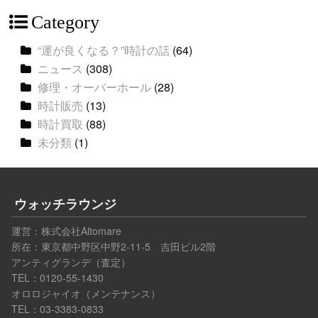
Category
“運が良くなる？”時計の話
(64)
ニュース
(308)
修理・オーバーホール
(28)
時計販売
(13)
時計買取
(88)
未分類
(1)
ウォッチラウンジ
運営：
株式会社Altomare
所在：東京都中野区中野2-11-5 吉田ビル2階
アンティグランデ（査定）
TEL：0120-55-1430
オロロジャイオ（メンテナンス）
TEL：03-3383-0833