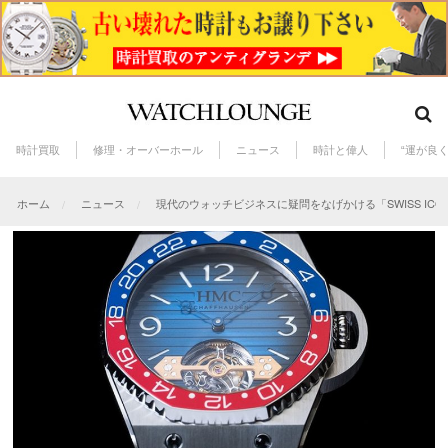
時計買取
修理・オーバーホール
ニュース
時計と偉人
“運が良
ホーム
ニュース
現代のウォッチビジネスに疑問をなげかける「SWISS ICONS