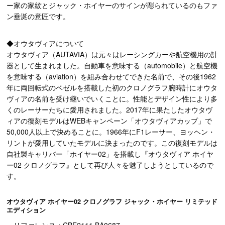
ー家の家紋とジャック・ホイヤーのサインが彫られているのもファ
ン垂涎の意匠です。
◆オウタヴィアについて
オウタヴィア（AUTAVIA）は元々はレーシングカーや航空機用の計
器として生まれました。自動車を意味する（automobile）と航空機
を意味する（aviation）を組み合わせてできた名前で、その後1962
年に両回転式のベゼルを搭載した初のクロノグラフ腕時計にオウタ
ヴィアの名前を受け継いでいくことに。性能とデザイン性により多
くのレーサーたちに愛用されました。2017年に果たしたオウタヴ
ィアの復刻モデルはWEBキャンペーン「オウタヴィアカップ」で
50,000人以上で決めることに。1966年にF1レーサー、ヨッヘン・
リントが愛用していたモデルに決まったのです。この復刻モデルは
自社製キャリバー「ホイヤー02」を搭載し『オウタヴィア ホイヤ
ー02 クロノグラフ』として再び人々を魅了しようとしているので
す。
オウタヴィア ホイヤー02 クロノグラフ ジャック・ホイヤー リミテッド
エディション