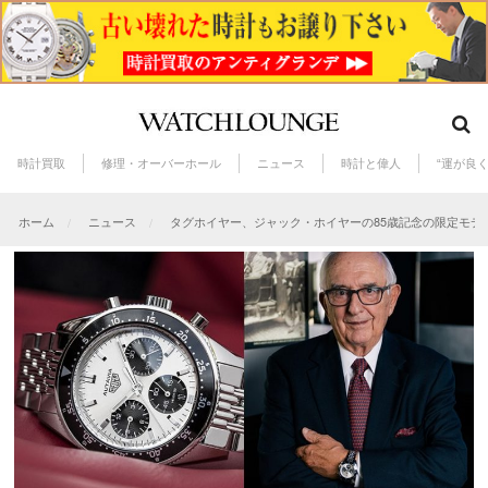
時計買取
修理・オーバーホール
ニュース
時計と偉人
“運が良
ホーム
ニュース
タグホイヤー、ジャック・ホイヤーの85歳記念の限定モデ