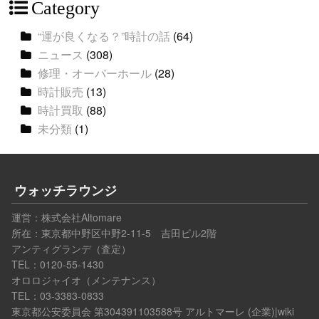
Category
“運が良くなる？”時計の話
(64)
ニュース
(308)
修理・オーバーホール
(28)
時計販売
(13)
時計買取
(88)
未分類
(1)
ウォッチラウンジ
運営：
株式会社Altomare
所在：東京都中野区中野2-11-5 吉田ビル2階
アンティグランデ（査定）
TEL：0120-55-1430
オロロジャイオ（メンテナンス）
TEL：03-3383-0833
東京都公安委員会 第304391103588号
アルトマーレ (企業)|wiki