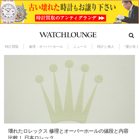
時計買取
修理・オーバーホール
ニュース
時計と偉人
“運が良
壊れたロレックス 修理とオーバーホールの値段と内容
比較！ 日本ロレック…