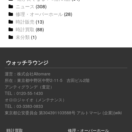
ニュース
(308)
修理・オーバーホール
(28)
時計販売
(13)
時計買取
(88)
未分類
(1)
ウォッチラウンジ
運営：
株式会社Altomare
所在：東京都中野区中野2-11-5 吉田ビル2階
アンティグランデ（査定）
TEL：0120-55-1430
オロロジャイオ（メンテナンス）
TEL：03-3383-0833
東京都公安委員会 第304391103588号
アルトマーレ (企業)|wiki
時計買取
修理・オーバーホール