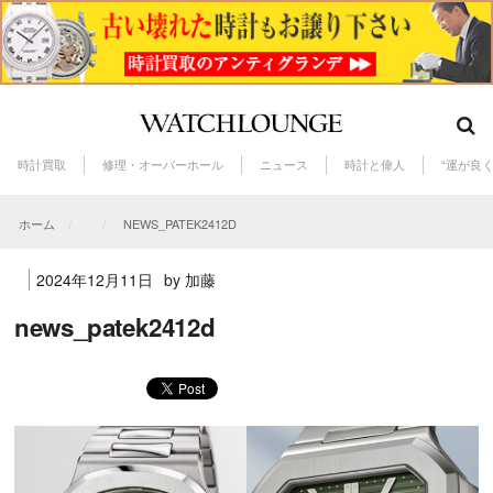
時計買取
修理・オーバーホール
ニュース
時計と偉人
“運が良
ホーム
NEWS_PATEK2412D
2024年12月11日
by 加藤
news_patek2412d