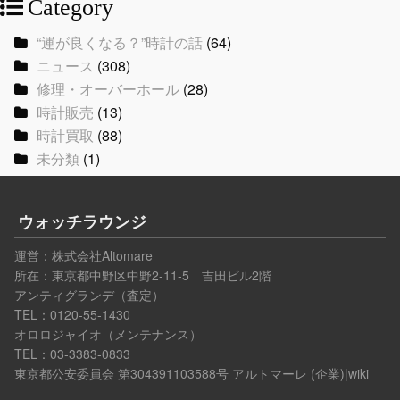
Category
“運が良くなる？”時計の話
(64)
ニュース
(308)
修理・オーバーホール
(28)
時計販売
(13)
時計買取
(88)
未分類
(1)
ウォッチラウンジ
運営：
株式会社Altomare
所在：東京都中野区中野2-11-5 吉田ビル2階
アンティグランデ（査定）
TEL：0120-55-1430
オロロジャイオ（メンテナンス）
TEL：03-3383-0833
東京都公安委員会 第304391103588号
アルトマーレ (企業)|wiki