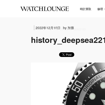
時計買取
修理
2022年12月10日
by 加藤
ホーム
HISTORY_DEEPSEA2212D
history_deepsea22