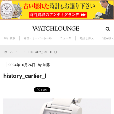
時計買取
修理・オーバーホール
ニュース
時計と偉人
“運が良
ホーム
HISTORY_CARTIER_L
2024年10月24日
by 加藤
history_cartier_l