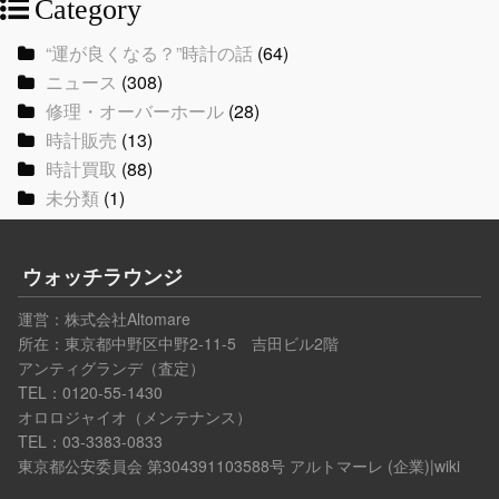
Category
“運が良くなる？”時計の話
(64)
ニュース
(308)
修理・オーバーホール
(28)
時計販売
(13)
時計買取
(88)
未分類
(1)
ウォッチラウンジ
運営：
株式会社Altomare
所在：東京都中野区中野2-11-5 吉田ビル2階
アンティグランデ（査定）
TEL：0120-55-1430
オロロジャイオ（メンテナンス）
TEL：03-3383-0833
東京都公安委員会 第304391103588号
アルトマーレ (企業)|wiki