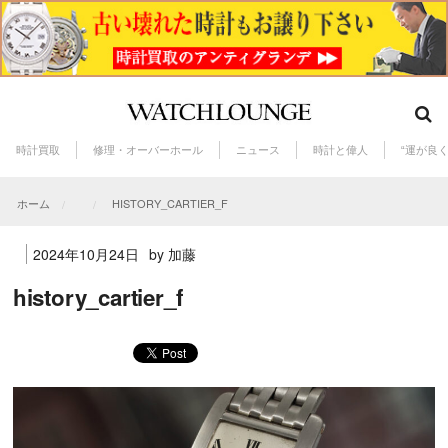
時計買取
修理・オーバーホール
ニュース
時計と偉人
“運が良
ホーム
HISTORY_CARTIER_F
2024年10月24日
by 加藤
history_cartier_f