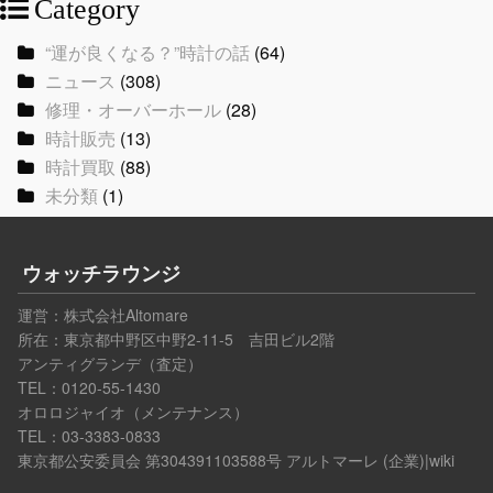
Category
“運が良くなる？”時計の話
(64)
ニュース
(308)
修理・オーバーホール
(28)
時計販売
(13)
時計買取
(88)
未分類
(1)
ウォッチラウンジ
運営：
株式会社Altomare
所在：東京都中野区中野2-11-5 吉田ビル2階
アンティグランデ（査定）
TEL：0120-55-1430
オロロジャイオ（メンテナンス）
TEL：03-3383-0833
東京都公安委員会 第304391103588号
アルトマーレ (企業)|wiki