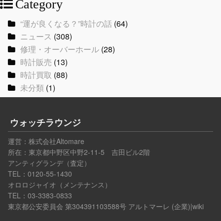
Category
“運が良くなる？”時計の話
(64)
ニュース
(308)
修理・オーバーホール
(28)
時計販売
(13)
時計買取
(88)
未分類
(1)
ウォッチラウンジ
運営：
株式会社Altomare
所在：東京都中野区中野2-11-5 吉田ビル2階
アンティグランデ（査定）
TEL：0120-55-1430
オロロジャイオ（メンテナンス）
TEL：03-3383-0833
東京都公安委員会 第304391103588号
アルトマーレ (企業)|wiki