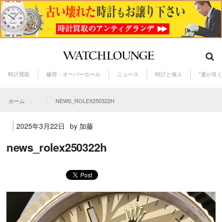
時計買取
修理・オーバーホール
ニュース
時計と偉人
“運が良
ホーム
NEWS_ROLEX250322H
2025年3月22日
by 加藤
news_rolex250322h