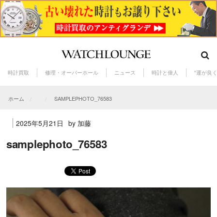
時計買取
修理・オーバーホール
ニュース
時計と偉人
“運が良
ホーム
SAMPLEPHOTO_76583
2025年5月21日
by 加藤
samplephoto_76583