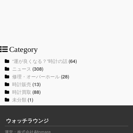
Category
“運が良くなる？”時計の話
(64)
ニュース
(308)
修理・オーバーホール
(28)
時計販売
(13)
時計買取
(88)
未分類
(1)
ウォッチラウンジ
運営：
株式会社Altomare