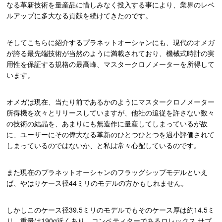
なる革新技術を量産品に惜しみなく投入する事により、業界のレベ
ルアップに多大なる貢献を続けてきたのです。
そしてこちらに紹介するプラネットオーシャンにも、現代のオメガ
が誇る最先端技術が当然のように満載されており、機械式時計の実
用性を保証する規格の最高峰、マスタークロノメーターを所得して
います。
オメガは現在、当たり前であるかのようにマスタークロノメーター
所得機を次々とリリースしていますが、他社の追従を許さない数々
の技術の結晶を、あまりにも無造作に量産してしまっているが故
に、ユーザーにその偉大なる革新のひとつひとつを過小評価されて
しまっているのではないか、と私は常々心配しているのです。
また現在のプラネットオーシャンのフラッグシップモデルといえ
ば、やはりケース径44ミリのモデルの方かもしれません。
しかしこのケース径39.5ミリのモデルでもそのケース厚は約14.5ミ
リ、重量は190g近くあり、コンペティターであるロレックス サブ