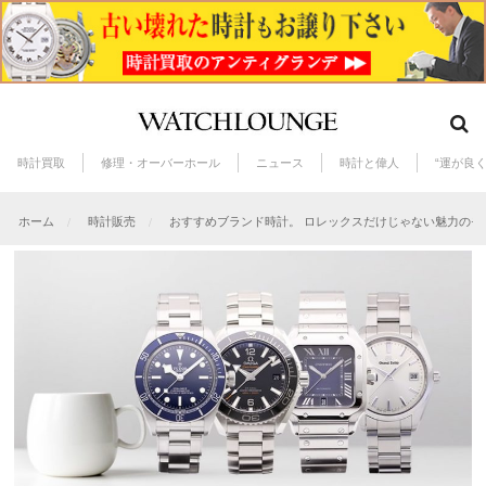
時計買取
修理・オーバーホール
ニュース
時計と偉人
“運が良
ホーム
時計販売
おすすめブランド時計。 ロレックスだけじゃない魅力のモ