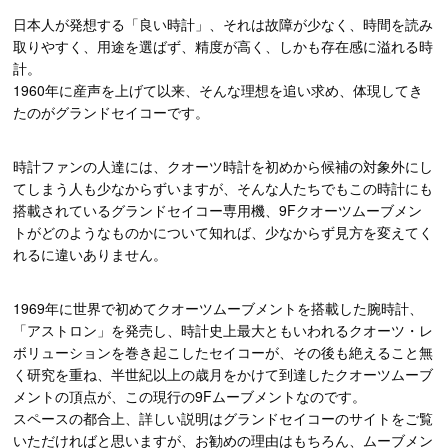
日本人が発想する「良い時計」、それは故障が少なく、時間を読み
取りやすく、用途を選ばず、精度が高く、しかも存在感に溢れる時
計。
1960年に産声を上げて以来、そんな理想を追い求め、体現してき
たのがグランドセイコーです。
時計ファンの人達には、クオーツ時計を初めから候補の対象外にし
てしまう人も少なからずいますが、そんな人たちでもこの時計にも
搭載されているグランドセイコー専用機、9Fクオーツムーブメン
トがどのようなものかについて知れば、少なからず見方を変えてく
れるに違いありません。
1969年に世界で初めてクオーツムーブメントを搭載した腕時計、
「アストロン」を発売し、時計史上最大ともいわれるクオーツ・レ
ボリューションを巻き起こしたセイコーが、その後も絶えること無
く研究を重ね、半世紀以上の歳月をかけて到達したクオーツムーブ
メントの頂点が、この現行の9Fムーブメントなのです。
スペースの都合上、詳しい説明はグランドセイコーのサイトをご覧
いただければと思いますが、お勧めの理由はもちろん、ムーブメン