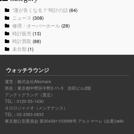
“運が良くなる？”時計の話
(64)
ニュース
(308)
修理・オーバーホール
(28)
時計販売
(13)
時計買取
(88)
未分類
(1)
ウォッチラウンジ
運営：
株式会社Altomare
所在：東京都中野区中野2-11-5 吉田ビル2階
アンティグランデ（査定）
TEL：0120-55-1430
オロロジャイオ（メンテナンス）
TEL：03-3383-0833
東京都公安委員会 第304391103588号
アルトマーレ (企業)|wiki