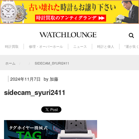
時計買取
修理・オーバーホール
ニュース
時計と偉人
“運が良
ホーム
SIDECAM_SYURI2411
2024年11月7日
by 加藤
sidecam_syuri2411