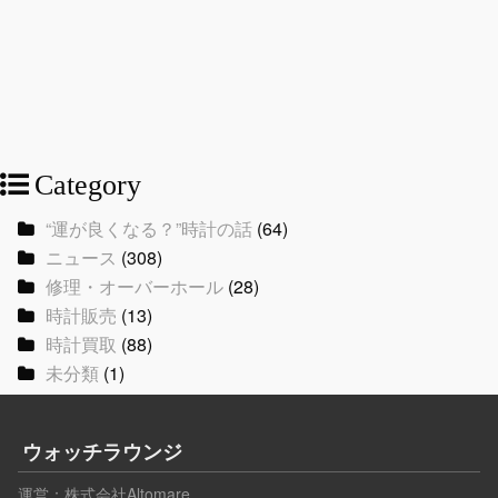
Category
“運が良くなる？”時計の話
(64)
ニュース
(308)
修理・オーバーホール
(28)
時計販売
(13)
時計買取
(88)
未分類
(1)
ウォッチラウンジ
運営：
株式会社Altomare