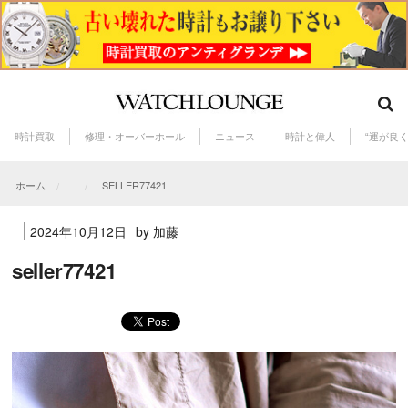
時計買取
修理・オーバーホール
ニュース
時計と偉人
“運が良
ホーム
SELLER77421
2024年10月12日
by 加藤
seller77421