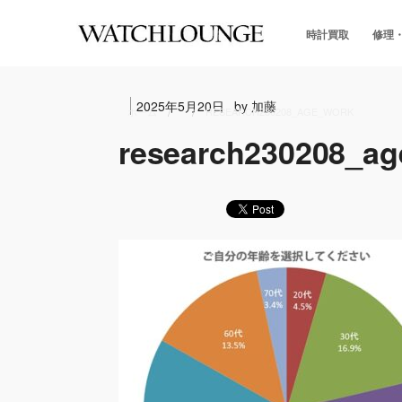
時計買取
修理
2025年5月20日
by 加藤
ホーム
RESEARCH230208_AGE_WORK
research230208_ag