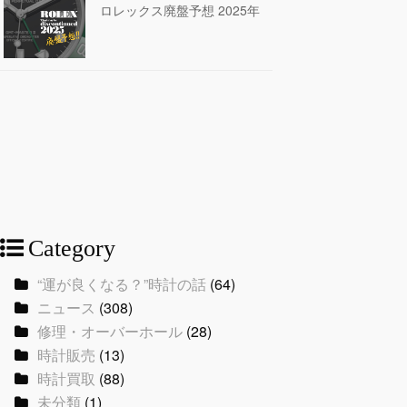
ロレックス廃盤予想 2025年
Category
“運が良くなる？”時計の話
(64)
ニュース
(308)
修理・オーバーホール
(28)
時計販売
(13)
時計買取
(88)
未分類
(1)