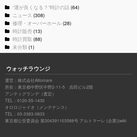
“運が良くなる？”時計の話
(64)
ニュース
(308)
修理・オーバーホール
(28)
時計販売
(13)
時計買取
(88)
未分類
(1)
ウォッチラウンジ
運営：
株式会社Altomare
所在：東京都中野区中野2-11-5 吉田ビル2階
アンティグランデ（査定）
TEL：0120-55-1430
オロロジャイオ（メンテナンス）
TEL：03-3383-0833
東京都公安委員会 第304391103588号
アルトマーレ (企業)|wiki