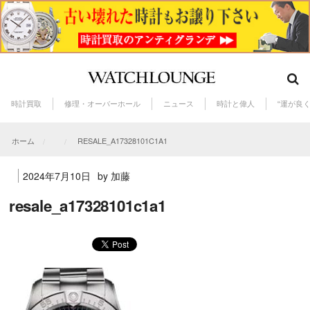
時計買取
修理・オーバーホール
ニュース
時計と偉人
“運が良
ホーム
RESALE_A17328101C1A1
2024年7月10日
by 加藤
resale_a17328101c1a1