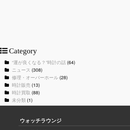
Category
“運が良くなる？”時計の話
(64)
ニュース
(308)
修理・オーバーホール
(28)
時計販売
(13)
時計買取
(88)
未分類
(1)
ウォッチラウンジ