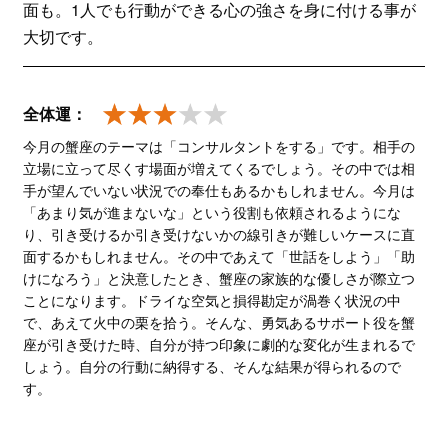
面も。1人でも行動ができる心の強さを身に付ける事が
大切です。
全体運：
今月の蟹座のテーマは「コンサルタントをする」です。相手の
立場に立って尽くす場面が増えてくるでしょう。その中では相
手が望んでいない状況での奉仕もあるかもしれません。今月は
「あまり気が進まないな」という役割も依頼されるようにな
り、引き受けるか引き受けないかの線引きが難しいケースに直
面するかもしれません。その中であえて「世話をしよう」「助
けになろう」と決意したとき、蟹座の家族的な優しさが際立つ
ことになります。ドライな空気と損得勘定が渦巻く状況の中
で、あえて火中の栗を拾う。そんな、勇気あるサポート役を蟹
座が引き受けた時、自分が持つ印象に劇的な変化が生まれるで
しょう。自分の行動に納得する、そんな結果が得られるので
す。