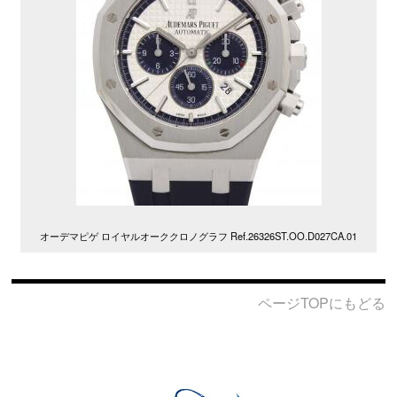
オーデマピゲ ロイヤルオーククロノグラフ Ref.26326ST.OO.D027CA.01
ページTOPにもどる