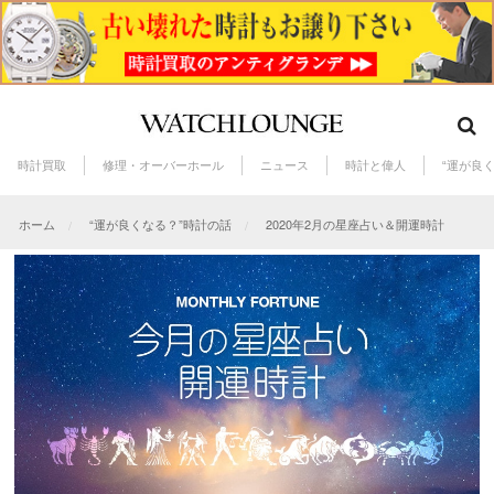
時計買取
修理・オーバーホール
ニュース
時計と偉人
“運が良
ホーム
“運が良くなる？”時計の話
2020年2月の星座占い＆開運時計