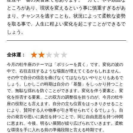
ところがあり、現状を変えるという事に慎重すぎるがあ
まり、チャンスを逃すことも。状況によって柔軟な姿勢
を取る事で、人生に程よい変化を起こすことができるで
しょう。
全体運：
今月の牡牛座のテーマは「ポリシーを貫く」です。変化の波の
中で、右往左往するような場面が増えてくるかもしれません。
その中で自分の信念を曲げなくてはならないやりとりもあるで
しょう。しかしこの時期は自分の「基盤」をしっかり持つこと
で、無駄な揺れを防ぐことができます。変化を伴う要素と、変
化を拒否する要素、この双方の調整役を担うのが、今月の牡牛
座の役割とも言えます。自分の立ち位置をはっきりさせること
により、賛同する人や物事が引き寄せられてくるでしょう。自
分の発言や思いに責任を持つことで、同じ自由意思を持つ仲間
に恵まれ、今後、明るい展開が繰り広げられていきます。柔軟
な環境を手に入れる前の準備段階と言える時期です。