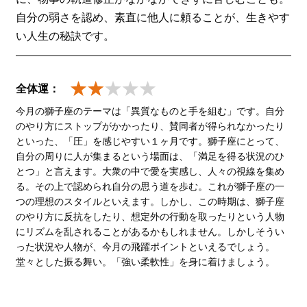
自分の弱さを認め、素直に他人に頼ることが、生きやす
い人生の秘訣です。
全体運：
今月の獅子座のテーマは「異質なものと手を組む」です。自分
のやり方にストップがかかったり、賛同者が得られなかったり
といった、「圧」を感じやすい１ヶ月です。獅子座にとって、
自分の周りに人が集まるという場面は、「満足を得る状況のひ
とつ」と言えます。大衆の中で愛を実感し、人々の視線を集め
る。その上で認められ自分の思う道を歩む。これが獅子座の一
つの理想のスタイルといえます。しかし、この時期は、獅子座
のやり方に反抗をしたり、想定外の行動を取ったりという人物
にリズムを乱されることがあるかもしれません。しかしそうい
った状況や人物が、今月の飛躍ポイントといえるでしょう。
堂々とした振る舞い。「強い柔軟性」を身に着けましょう。