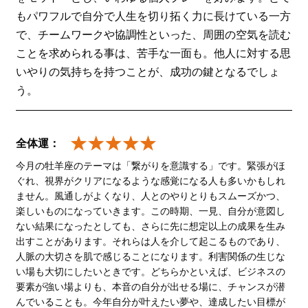
もパワフルで自分で人生を切り拓く力に長けている一方
で、チームワークや協調性といった、周囲の空気を読む
ことを求められる事は、苦手な一面も。他人に対する思
いやりの気持ちを持つことが、成功の鍵となるでしょ
う。
全体運：
今月の牡羊座のテーマは「繋がりを意識する」です。緊張がほ
ぐれ、視界がクリアになるような感覚になる人も多いかもしれ
ません。風通しがよくなり、人とのやりとりもスムーズかつ、
楽しいものになっていきます。この時期、一見、自分が意図し
ない結果になったとしても、さらに先に想定以上の成果を生み
出すことがあります。それらは人を介して起こるものであり、
人脈の大切さを肌で感じることになります。利害関係の生じな
い場も大切にしたいときです。どちらかといえば、ビジネスの
要素が強い場よりも、本音の自分が出せる場に、チャンスが潜
んでいることも。今年自分が叶えたい夢や、達成したい目標が