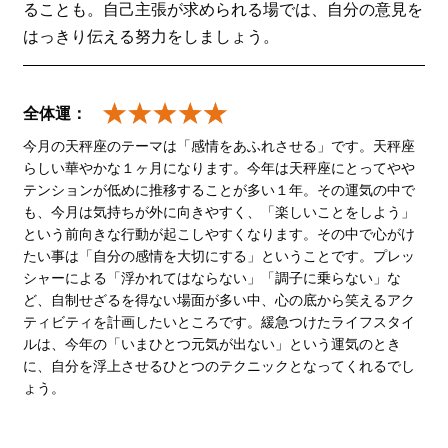
ることも。自己主張が求められる場では、自分の意見を
はっきり伝える努力をしましょう。
全体運：
今月の天秤座のテーマは「感情をあふれさせる」です。天秤座
らしい華やかな１ヶ月になります。今年は天秤座にとってやや
テンションが低めに推移することが多い１年。その運気の中で
も、今月は気持ちが外に向きやすく、「楽しいことをしよう」
という前向きな行動が起こしやすくなります。その中で心がけ
たい事は「自分の感情を大切にする」ということです。プレッ
シャーによる「浮かれてはならない」「調子に乗らない」な
ど、自制せざるを得ない場面が多い中、心の底から笑えるアク
ティビティを計画したいところです。緩急つけたライフスタイ
ルは、今年の「いまひとつ元気が出ない」という運気のとき
に、自分を浮上させるひとつのテクニックとなってくれるでし
ょう。