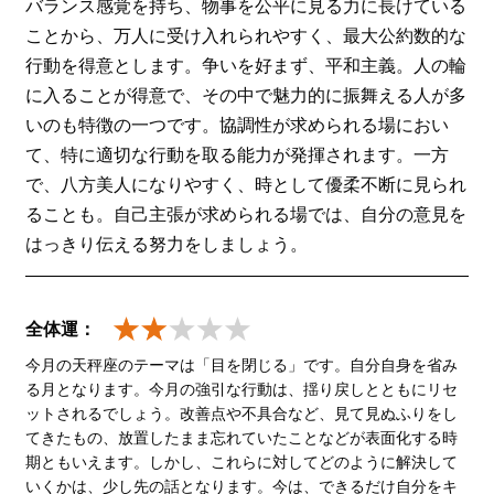
バランス感覚を持ち、物事を公平に見る力に長けている
ことから、万人に受け入れられやすく、最大公約数的な
行動を得意とします。争いを好まず、平和主義。人の輪
に入ることが得意で、その中で魅力的に振舞える人が多
いのも特徴の一つです。協調性が求められる場におい
て、特に適切な行動を取る能力が発揮されます。一方
で、八方美人になりやすく、時として優柔不断に見られ
ることも。自己主張が求められる場では、自分の意見を
はっきり伝える努力をしましょう。
全体運：
今月の天秤座のテーマは「目を閉じる」です。自分自身を省み
る月となります。今月の強引な行動は、揺り戻しとともにリセ
ットされるでしょう。改善点や不具合など、見て見ぬふりをし
てきたもの、放置したまま忘れていたことなどが表面化する時
期ともいえます。しかし、これらに対してどのように解決して
いくかは、少し先の話となります。今は、できるだけ自分をキ