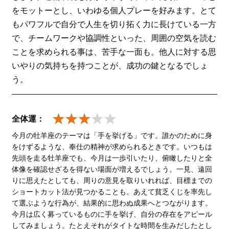
をモットーとし、いわゆる個人プレーを好みます。とて
もパワフルで自分で人生を切り拓く力に長けている一方
で、チームワークや協調性といった、周囲の空気を読む
ことを求められる事は、苦手な一面も。他人に対する思
いやりの気持ちを持つことが、成功の鍵となるでしょ
う。
全体運：
今月の牡羊座のテーマは「手を挙げる」です。誰かのために身
をけずるような、奉仕の精神が求められるときです。いつもは
先頭を走る牡羊座でも、今月は一歩引いたり、俯瞰したりと全
体像を確認せざるを得ない場面が増えるでしょう。一見、遠回
りに思えたとしても、周りの意見を取りいれれば、目標までの
ショートカット法が見つかることも。あえて貧乏くじを率先し
て選ぶような行為が、結果的に思わぬ成果へとつながります。
今月は広く募っているものに手を挙げ、自分の存在をアピール
してみましょう。たとえそれがタイトな時間を生みだしたとし