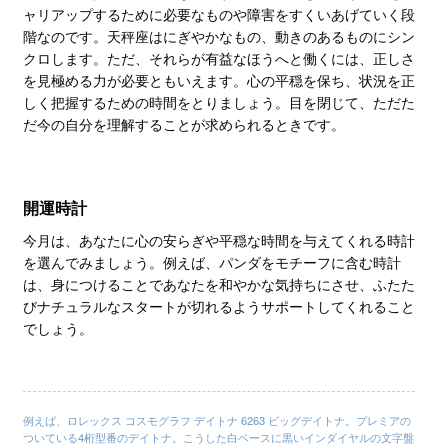
ャリアップするために必要なものや障害をすくいあげていく段
階なのです。天秤座はにぎやかなもの、動きのあるものにシン
クロします。ただ、それらが有益なほうへと働くには、正しさ
を見極める力が必要ともいえます。心の平穏を保ち、状況を正
しく把握するための時間をとりましょう。目を閉じて、ただた
だ今の自分を理解することが求められるときです。
開運時計
今月は、あなたに心の安らぎや平穏な時間を与えてくれる時計
を選んでみましょう。例えば、パンダをモチーフに含む時計
は、身につけることであなたを和やかな気持ちにさせ、ふたた
びナチュラルなスタートが切れるようサポートしてくれること
でしょう。
例えば、ロレックス コスモグラフ デイトナ 6263 ビッグデイトナ。プレミアの
ついている4桁型番のデイトナ。こうした白ベースに黒いインダイヤルの文字盤