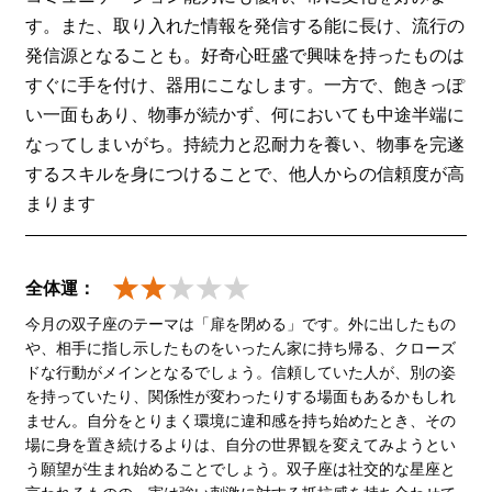
す。また、取り入れた情報を発信する能に長け、流行の
発信源となることも。好奇心旺盛で興味を持ったものは
すぐに手を付け、器用にこなします。一方で、飽きっぽ
い一面もあり、物事が続かず、何においても中途半端に
なってしまいがち。持続力と忍耐力を養い、物事を完遂
するスキルを身につけることで、他人からの信頼度が高
まります
全体運：
今月の双子座のテーマは「扉を閉める」です。外に出したもの
や、相手に指し示したものをいったん家に持ち帰る、クローズ
ドな行動がメインとなるでしょう。信頼していた人が、別の姿
を持っていたり、関係性が変わったりする場面もあるかもしれ
ません。自分をとりまく環境に違和感を持ち始めたとき、その
場に身を置き続けるよりは、自分の世界観を変えてみようとい
う願望が生まれ始めることでしょう。双子座は社交的な星座と
言われるものの、実は強い刺激に対する抵抗感を持ち合わせて