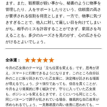
ます。また、観察眼が鋭い事から、秘書のように物事を
管理したり、人をサポートしたりという、信頼度の高さ
が要求される役割を得意とします。一方で、物事に気づ
きすぎることで、他人に対して厳しい目を向けてしまい
がち。相手のミスを許容することができず、窮屈さを与
えることも。多少のルーズさを見のがす、心の広さを心
がけるとよいでしょう。
全体運：
今月の乙女座のテーマは「立ち位置を変える」です。思考が冴
え、スマートに行動できるようになります。このところ自分以
外のことに振り回されていた乙女座に、決定権が託される場面
が増えるでしょう。少々強引であっても、信念を貫くことが、
今月をより発展的に導く秘訣です。守りに入っていた乙女座
も、ポジションを変えるときです。とくにいつも同じところ、
同じパターンで調子が乱されている場合、徹底的な自己改革が
求められるでしょう。一見難易度の高い改善に思われても、一