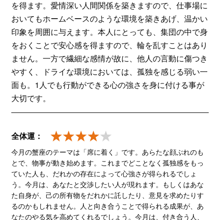
を得ます。愛情深い人間関係を築きますので、仕事場に
おいてもホームベースのような環境を築きあげ、温かい
印象を周囲に与えます。本人にとっても、集団の中で身
をおくことで安心感を得ますので、輪を乱すことはあり
ません。一方で繊細な感情が故に、他人の言動に傷つき
やすく、ドライな環境においては、孤独を感じる弱い一
面も。1人でも行動ができる心の強さを身に付ける事が
大切です。
全体運：
今月の蟹座のテーマは「席に着く」です。あらたな顔ぶれのも
とで、物事が動き始めます。これまでどことなく孤独感をもっ
ていた人も、だれかの存在によって心強さが得られるでしょ
う。今月は、あなたと交渉したい人が現れます。もしくはあな
た自身が、己の所有物をだれかに託したり、意見を求めたりす
るのかもしれません。人と向き合うことで得られる成果が、あ
なたのやる気を高めてくれるでしょう。今月は、付き合う人、