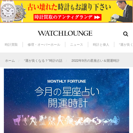
時計買取
修理・オーバーホール
ニュース
時計と偉人
“運が良
ホーム
“運が良くなる？”時計の話
2022年9月の星座占い＆開運時計