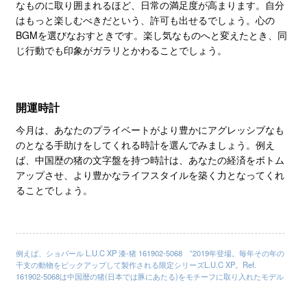
なものに取り囲まれるほど、日常の満足度が高まります。自分
はもっと楽しむべきだという、許可も出せるでしょう。心の
BGMを選びなおすときです。楽し気なものへと変えたとき、同
じ行動でも印象がガラリとかわることでしょう。
開運時計
今月は、あなたのプライベートがより豊かにアグレッシブなも
のとなる手助けをしてくれる時計を選んでみましょう。例え
ば、中国歴の猪の文字盤を持つ時計は、あなたの経済をボトム
アップさせ、より豊かなライフスタイルを築く力となってくれ
ることでしょう。
例えば、ショパール L.U.C XP 漆-猪 161902-5068 ”2019年登場。毎年その年の
干支の動物をピックアップして製作される限定シリーズL.U.C XP。Ref.
161902-5068は中国暦の猪(日本では豚にあたる)をモチーフに取り入れたモデル