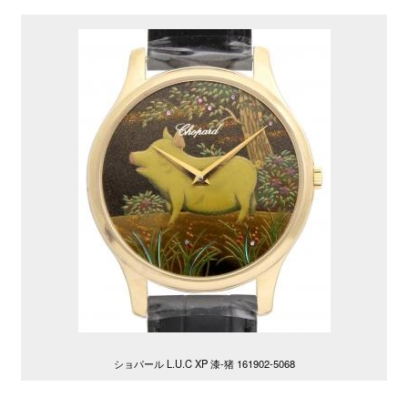
ショパール L.U.C XP 漆-猪 161902-5068