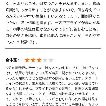
く、何よりも自分が目立つことを好みます。また、喜怒
哀楽がしっかり出すことができますので、何を考えてい
るか分かりやすい性格ともいえるでしょう。面倒見が良
いため、強い信頼を得ます。一方でプライドが高いが為
に、物事の軌道修正がなかなかできずに苦しむことも。
自分の弱さを認め、素直に他人に頼ることが、生きやす
い人生の秘訣です。
全体運：
今月の獅子座のテーマは「味をととのえる」です。地に足をつ
けた、慎重な行動によって運が着実に開かれていくときです。
いったん始めたことを微調整する段階ともいえます。スタート
ラインの状況と、進み始めた現在とでは、思い違いが生じてい
るかもしれません。プライドの高さを調整し、周囲との雰囲気
をより把握していくことで、適切な指針が導きだせるでしょ
う。それは、指示どおり、レシピどおりに作った料理を味見す
ることにも似ています。完璧だと思っている事柄ほど、ちょっ