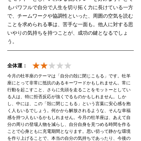
もパワフルで自分で人生を切り拓く力に長けている一方
で、チームワークや協調性といった、周囲の空気を読む
ことを求められる事は、苦手な一面も。他人に対する思
いやりの気持ちを持つことが、成功の鍵となるでしょ
う。
全体運：
今月の牡羊座のテーマは「自分の殻に閉じこもる」です。牡羊
座にとって非常に抵抗のあるキーワードかもしれません。常に
行動を起こすこと、さらに先頭を走ることをモットーとしてい
る人は、特に拒否反応が強くでるものかもしれません。しか
し、中には、この「殻に閉じこもる」という言葉に安心感を抱
く人もいるでしょう。何かから解放されるような、そんな幸福
感を持つ人もいるかもしれません。今月の牡羊座は、あえて自
分の周りの登場人物を減らし、自分自身を見つめる時間を作る
ことで心身ともに充電期間となります。思い切って静かな環境
を作り上げることで、本当の自分の気持ちであったり、今後の