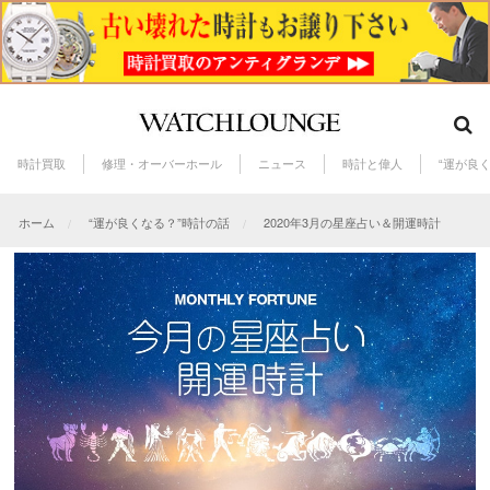
時計買取
修理・オーバーホール
ニュース
時計と偉人
“運が良
ホーム
“運が良くなる？”時計の話
2020年3月の星座占い＆開運時計