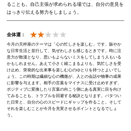
ることも。自己主張が求められる場では、自分の意見を
はっきり伝える努力をしましょう。
全体運：
今月の天秤座のテーマは「心の忙しさを楽しむ」です。賑やか
な日常生活と並行して、気ぜわしさも感じるときです。時に注
意力が散漫となり、思いもよらないミスをしてしまう人もいる
かもしれません。あえて小さく縮こまるよりも、気忙しさを受
け止め、突発的な出来事を楽しむ心のゆとりを持つとよいでし
ょう。この時期は繊細な心の機微が、人との会話や物事の成果
に影響を与えます。相手の言葉をマイナスに受け止めすぎず、
ポジティブに変換したり言葉の向こう側にある真実に目を向け
てみることも、トラブルを回避する秘訣となります。バタつい
た日常と、自分の心のスピードにギャップを作ること。そして
それを楽しむことが今月を充実させるポイントとなるでしょ
う。