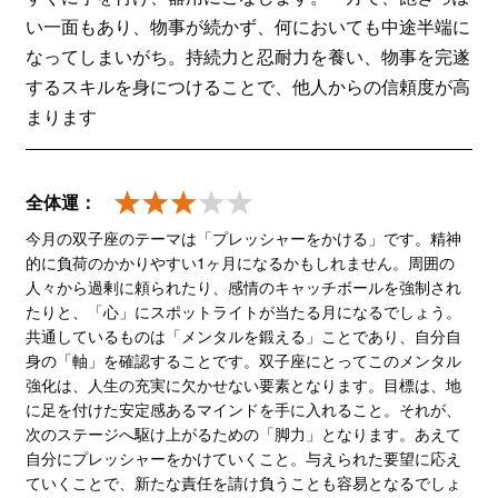
い一面もあり、物事が続かず、何においても中途半端に
なってしまいがち。持続力と忍耐力を養い、物事を完遂
するスキルを身につけることで、他人からの信頼度が高
まります
全体運：
今月の双子座のテーマは「プレッシャーをかける」です。精神
的に負荷のかかりやすい1ヶ月になるかもしれません。周囲の
人々から過剰に頼られたり、感情のキャッチボールを強制され
たりと、「心」にスポットライトが当たる月になるでしょう。
共通しているものは「メンタルを鍛える」ことであり、自分自
身の「軸」を確認することです。双子座にとってこのメンタル
強化は、人生の充実に欠かせない要素となります。目標は、地
に足を付けた安定感あるマインドを手に入れること。それが、
次のステージへ駆け上がるための「脚力」となります。あえて
自分にプレッシャーをかけていくこと。与えられた要望に応え
ていくことで、新たな責任を請け負うことも容易となるでしょ