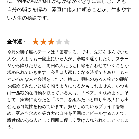
に、物事の軌道修正がなかなかできずに苦しむことも。
自分の弱さを認め、素直に他人に頼ることが、生きやす
い人生の秘訣です。
全体運：
今月の獅子座のテーマは「密着する」です。先頭を歩んでいた
人や、人よりも一段上にいた人が、歩幅を遅くしたり、ステー
ジから降りたりと、周囲の人たちと目線を合わせていくことが
求められていきます。今月は人恋しくなる時期でもあり、もっ
といろんな人と会話をしたい。時に、興味のある人物との距離
を縮めてみたいと強く願うようになるかもしれません。いつも
は一匹狼的な行動を取っている人も、「ペア」を求めます。そ
して、実際にあなたと「ペア」を組みたいと申し出る人にも出
会える可能性を秘めています。握りしめているプライドを緩
め、弱みも含めた等身大の自分を周囲にアピールすることで、
親近感のある人として周囲に優しく受け入れられることでしょ
う。