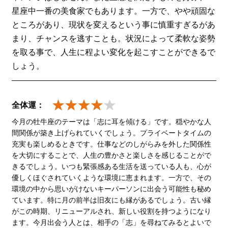
星座中一番の美食家でもあります。一方で、やや頑固な
ところがあり、現状を変えるという事に慎重すぎるがあ
まり、チャンスを逃すことも。状況によって柔軟な姿勢
を取る事で、人生に程よい変化を起こすことができるで
しょう。
全体運：
今月の牡牛座のテーマは「志に耳を傾ける」です。穏やかな人
間関係が築き上げられていくでしょう。プライベートタイムの
充実も楽しめるときです。仕事などのしがらみを外した関係性
を大切にすることで、人生の豊かさと楽しさを感じることがで
きるでしょう。いつも緊張感ある生活を送っている人も、心が
優しくほぐされていくような環境に恵まれます。一方で、その
環境の中から思いがけないキーパーソンに出会う可能性も秘め
ています。特に月の前半は旧友にも縁があるでしょう。古い縁
がこの時期、リニューアルされ、新しい役割を持つようになり
ます。今月出会う人とは、相手の「志」を尋ねてみるとよいで